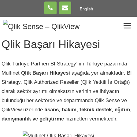
Skip
English
to
content
M
Qlik Başarı Hikayesi
Qlik Türkiye Partneri BI Strategy’nin Türkiye pazarında
Multinet
Qlik Başarı Hikayesi
aşağıda yer almaktadır. BI
Strategy, Qlik Authorized Reseller (Qlik Yetkili İş Ortağı)
olarak sektör ayrımı olmaksızın verinin ve ihtiyacın
bulunduğu her sektörde ve departmanda Qlik Sense ve
QlikView üzerinde
lisans, bakım, teknik destek, eğitim,
danışmanlık ve geliştirme
hizmetleri vermektedir.